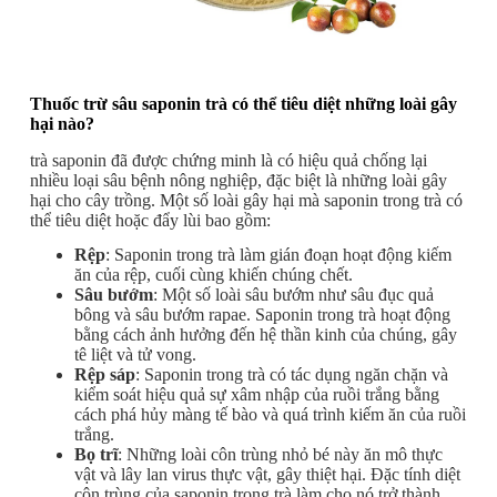
Thuốc trừ sâu saponin trà có thể tiêu diệt những loài gây
hại nào?
trà saponin đã được chứng minh là có hiệu quả chống lại
nhiều loại sâu bệnh nông nghiệp, đặc biệt là những loài gây
hại cho cây trồng. Một số loài gây hại mà saponin trong trà có
thể tiêu diệt hoặc đẩy lùi bao gồm:
Rệp
: Saponin trong trà làm gián đoạn hoạt động kiếm
ăn của rệp, cuối cùng khiến chúng chết.
Sâu bướm
: Một số loài sâu bướm như sâu đục quả
bông và sâu bướm rapae. Saponin trong trà hoạt động
bằng cách ảnh hưởng đến hệ thần kinh của chúng, gây
tê liệt và tử vong.
Rệp sáp
: Saponin trong trà có tác dụng ngăn chặn và
kiểm soát hiệu quả sự xâm nhập của ruồi trắng bằng
cách phá hủy màng tế bào và quá trình kiếm ăn của ruồi
trắng.
Bọ trĩ
: Những loài côn trùng nhỏ bé này ăn mô thực
vật và lây lan virus thực vật, gây thiệt hại. Đặc tính diệt
côn trùng của saponin trong trà làm cho nó trở thành