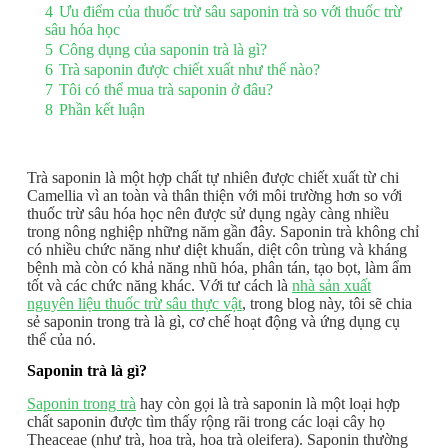
4
Ưu điểm của thuốc trừ sâu saponin trà so với thuốc trừ
sâu hóa học
5
Công dụng của saponin trà là gì?
6
Trà saponin được chiết xuất như thế nào?
7
Tôi có thể mua trà saponin ở đâu?
8
Phần kết luận
Trà saponin là một hợp chất tự nhiên được chiết xuất từ ​​chi
Camellia vì an toàn và thân thiện với môi trường hơn so với
thuốc trừ sâu hóa học nên được sử dụng ngày càng nhiều
trong nông nghiệp những năm gần đây. Saponin trà không chỉ
có nhiều chức năng như diệt khuẩn, diệt côn trùng và kháng
bệnh mà còn có khả năng nhũ hóa, phân tán, tạo bọt, làm ẩm
tốt và các chức năng khác. Với tư cách là
nhà sản xuất
nguyên liệu thuốc trừ sâu thực vật
, trong blog này, tôi sẽ chia
sẻ saponin trong trà là gì, cơ chế hoạt động và ứng dụng cụ
thể của nó.
Saponin trà là gì?
Saponin trong trà
hay còn gọi là trà saponin là một loại hợp
chất saponin được tìm thấy rộng rãi trong các loại cây họ
Theaceae (như trà, hoa trà, hoa trà oleifera). Saponin thường