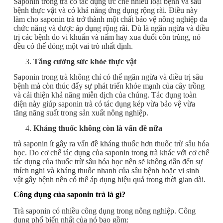
Saponin trong trà có tác dụng ức chế nhiều loại bệnh và sâu
bệnh thực vật và có khả năng ứng dụng rộng rãi. Điều này
làm cho saponin trà trở thành một chất bảo vệ nông nghiệp đa
chức năng và được áp dụng rộng rãi. Dù là ngăn ngừa và điều
trị các bệnh do vi khuẩn và nấm hay xua đuổi côn trùng, nó
đều có thể đóng một vai trò nhất định.
Tăng cường sức khỏe thực vật
Saponin trong trà không chỉ có thể ngăn ngừa và điều trị sâu
bệnh mà còn thúc đẩy sự phát triển khỏe mạnh của cây trồng
và cải thiện khả năng miễn dịch của chúng. Tác dụng toàn
diện này giúp saponin trà có tác dụng kép vừa bảo vệ vừa
tăng năng suất trong sản xuất nông nghiệp.
Kháng thuốc không còn là vấn đề nữa
trà saponin ít gây ra vấn đề kháng thuốc hơn thuốc trừ sâu hóa
học. Do cơ chế tác dụng của saponin trong trà khác với cơ chế
tác dụng của thuốc trừ sâu hóa học nên sẽ không dẫn đến sự
thích nghi và kháng thuốc nhanh của sâu bệnh hoặc vi sinh
vật gây bệnh nên có thể áp dụng hiệu quả trong thời gian dài.
Công dụng của saponin trà là gì?
Trà saponin có nhiều công dụng trong nông nghiệp. Công
dụng phổ biến nhất của nó bao gồm: