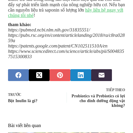
đẩy sự phát triển lành mạnh của nông nghiệp hữu cơ. Nếu bạn
cần nguyên liệu trà saponin số lượng lớn
hãy liên hệ ngay với
chúng tôi nhé
!
tham khảo:
https://pubmed.ncbi.nlm.nih.gov/31835551/
https://pubs.rsc.org/en/content/articlelanding/2018/ra/c8ra028
59a
https://patents.google.com/patent/CN102511510A/en
https://www.sciencedirect.com/science/article/abs/pii/S004835
7515300833
TIẾP THEO
TRƯỚC
Probiotics và Prebiotics có lợi
Bột Inulin là gì?
cho dinh dưỡng động vật
không?
Bài viết liên quan