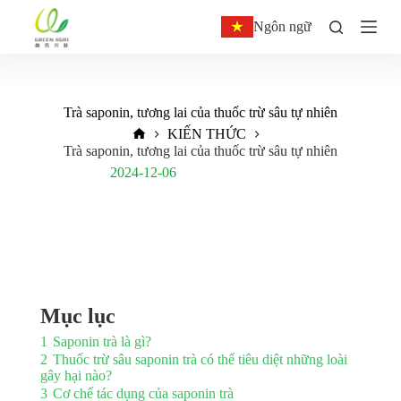
C
Ngôn ngữ
h
u
y
ể
n
Trà saponin, tương lai của thuốc trừ sâu tự nhiên
đ
ế
KIẾN THỨC
n
Trà saponin, tương lai của thuốc trừ sâu tự nhiên
p
Post Views:
860
2024-12-06
h
ầ
n
n
ộ
i
d
u
n
Mục lục
g
1
Saponin trà là gì?
2
Thuốc trừ sâu saponin trà có thể tiêu diệt những loài
gây hại nào?
3
Cơ chế tác dụng của saponin trà