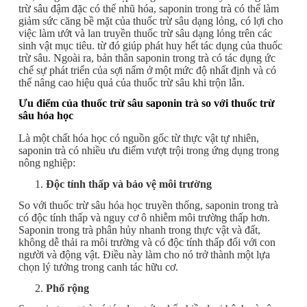
trừ sâu đậm đặc có thể nhũ hóa, saponin trong trà có thể làm
giảm sức căng bề mặt của thuốc trừ sâu dạng lỏng, có lợi cho
việc làm ướt và lan truyền thuốc trừ sâu dạng lỏng trên các
sinh vật mục tiêu. từ đó giúp phát huy hết tác dụng của thuốc
trừ sâu. Ngoài ra, bản thân saponin trong trà có tác dụng ức
chế sự phát triển của sợi nấm ở một mức độ nhất định và có
thể nâng cao hiệu quả của thuốc trừ sâu khi trộn lẫn.
Ưu điểm của thuốc trừ sâu saponin trà so với thuốc trừ
sâu hóa học
Là một chất hóa học có nguồn gốc từ thực vật tự nhiên,
saponin trà có nhiều ưu điểm vượt trội trong ứng dụng trong
nông nghiệp:
Độc tính thấp và bảo vệ môi trường
So với thuốc trừ sâu hóa học truyền thống, saponin trong trà
có độc tính thấp và nguy cơ ô nhiễm môi trường thấp hơn.
Saponin trong trà phân hủy nhanh trong thực vật và đất,
không dễ thải ra môi trường và có độc tính thấp đối với con
người và động vật. Điều này làm cho nó trở thành một lựa
chọn lý tưởng trong canh tác hữu cơ.
Phổ rộng