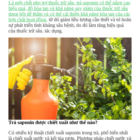
Là một chất phụ trợ thuốc trừ sâu, trà saponin có thể nâng cao
hiệu quả, độ hòa tan và khả năng suy giảm của thuốc trừ sâu
dạng bột dễ thấm và có thể cải thiện khả năng hòa tan của các
hợp chất hoạt động,
từ đó giảm liều lượng cần thiết và trì hoãn
sự phát triển tính kháng sâu bệnh, do đó làm tăng hiệu quả
của thuốc trừ sâu. tác dụng.
Trà saponin được chiết xuất như thế nào?
Có nhiều kỹ thuật chiết xuất saponin trong trà, phổ biến nhất
là chiết xuất nước và kết tủa rượu. Phương pháp chiết nước và