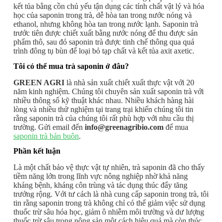
kết tủa bằng cồn chủ yếu tận dụng các tính chất vật lý và hóa
học của saponin trong trà, dễ hòa tan trong nước nóng và
ethanol, nhưng không hòa tan trong nước lạnh. Saponin trà
trước tiên được chiết xuất bằng nước nóng để thu được sản
phẩm thô, sau đó saponin trà được tinh chế thông qua quá
trình đông tụ bùn để loại bỏ tạp chất và kết tủa axit axetic.
Tôi có thể mua trà saponin ở đâu?
GREEN AGRI
là nhà sản xuất chiết xuất thực vật với 20
năm kinh nghiệm. Chúng tôi chuyên sản xuất saponin trà với
nhiều thông số kỹ thuật khác nhau. Nhiều khách hàng hài
lòng và nhiều thử nghiệm tại trang trại khiến chúng tôi tin
rằng saponin trà của chúng tôi rất phù hợp với nhu cầu thị
trường. Gửi email đến
info@greenagribio.com
để mua
saponin trà bán buôn
.
Phần kết luận
Là một chất bảo vệ thực vật tự nhiên, trà saponin đã cho thấy
tiềm năng lớn trong lĩnh vực nông nghiệp nhờ khả năng
kháng bệnh, kháng côn trùng và tác dụng thúc đẩy tăng
trưởng rộng. Với tư cách là nhà cung cấp saponin trong trà, tôi
tin rằng saponin trong trà không chỉ có thể giảm việc sử dụng
thuốc trừ sâu hóa học, giảm ô nhiễm môi trường và dư lượng
thuốc trừ sâu trong nông sản một cách hiệu quả mà còn thúc