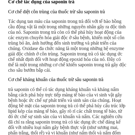
Cơ chế tác dụng của saponin trà
Cơ chế diệt côn trùng của thuốc trừ sâu saponin trà
Tác dụng tan máu của saponin trong trà đối với tế bào hồng
cầu động vật là một trong những nguyên nhân gây ra độc tính
của nó. Saponin trong trà còn có thể phá hủy hoạt động của
các enzym chuyển hóa giải độc ở sâu bệnh, khiến một số côn
trùng bỏ ăn, ảnh hưởng đến sinh trưởng và phát triển của
chúng. Oxidase đa chức năng là một trong những hệ enzyme
giải độc chính ở côn trùng. Saponin trong trà có tác dụng ức
chế nhất định đối với hoạt động epoxid hóa của nó. Đây có
thể là một trong những cơ chế khiến saponin trong trà gây độc
cho sâu bướm bắp cải.
Cơ chế kháng khuẩn của thuốc trừ sâu saponin trà
trà saponin có thể có tác dụng kháng khuẩn và kháng nấm
bằng cách phá hủy trực tiếp màng tế bào của vi sinh vật gây
bệnh hoặc ức chế sự phát triển và sinh sản của chúng. Hoạt
động bề mặt của saponin trong trà có thể phá hủy cấu trúc lớp
lipid kép của màng tế bào, gây rò rỉ các chất trong tế bào, từ
đó ức chế sự sinh sản của vi khuẩn và nấm. Các nghiên cứu
đã chỉ ra rằng saponin trong trà có tác dụng ức chế đáng kể
đối với nhiều loại nấm gây bệnh thực vật (như sương mai,
phấn trắng, thối rễ) và vi khuẩn (như nấm thối và nấm đốm