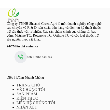
Công ty TNHH Shaanxi Green Agri là một doanh nghiệp công nghệ
cao chuyên về R & D, sản xuất, bán hàng và dịch vụ kỹ thuật thuốc
trừ sâu thực vật tự nhiên. Các sản phẩm chính của chúng tôi bao
gồm: Matrine TC, Rotenone TC, Osthole TC và các loại thuốc trừ
sâu nguồn thực vật khác.
24/7Miễn phí assitance
+86-18966738003
Điều Hướng Nhanh Chóng
TRANG CHỦ
VỀ CHÚNG TÔI
SẢN PHẨM
KIẾN THỨC
LIÊN HỆ CHÚNG TÔI
NHẬN XÉT