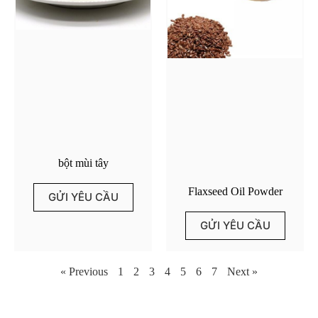
bột mùi tây
Flaxseed Oil Powder
GỬI YÊU CẦU
GỬI YÊU CẦU
« Previous
1
2
3
4
5
6
7
Next »