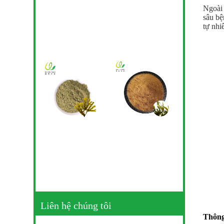
Ngoài 
sâu bệ
tự nhi
Liên hệ chúng tôi
Thông