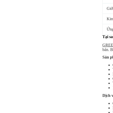
Giớ
Kim
Ứng
Tại s
GREE
bán. B
Sản p
Dịch 