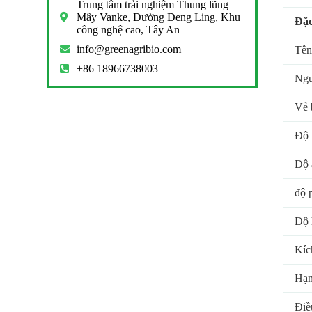
Trung tâm trải nghiệm Thung lũng
Mây Vanke, Đường Deng Ling, Khu
Đặc
công nghệ cao, Tây An
info@greenagribio.com
Tên
+86 18966738003
Ng
Vẻ 
Độ 
Độ
độ 
Độ 
Kíc
Hạn
Điề