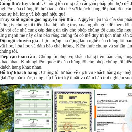
Công thức tùy chỉnh
: Chúng tôi cung cấp các giải pháp phù hợp để 
nghiệm của chúng tôi hợp tác chặt chẽ với khách hàng để phát triển cá
bảo sự hài lòng và kết quả hiệu quả.
Truy xuất nguồn gốc nguyên liệu thô
:
Nguyên liệu thô của sản phẩm 
Công ty chúng tôi triển khai hệ thống truy xuất nguồn gốc để theo dõi
tôi với các nhà cung cấp đáng tin cậy cho phép chúng tôi cung cấp ngu
ứng mạnh mẽ này đảm bảo rằng chúng tôi có thể duy trì lịch trình sản 
Đội ngũ chuyên gia
: Lực lượng lao động lành nghề của chúng tôi bao
vật học, hóa học và đảm bảo chất lượng. Kiến thức chung và sự tận tâm
chúng tôi.
Tiếp cận toàn cầu
: Chúng tôi phục vụ khách hàng trên toàn cầu, cung 
khác nhau. Kinh nghiệm quốc tế của chúng tôi cho phép chúng tôi hiểu 
khách hàng khác nhau.
Hỗ trợ khách hàng
: Chúng tôi tự hào về dịch vụ khách hàng đặc biệt
giải đáp thắc mắc, cung cấp hỗ trợ kỹ thuật và đảm bảo trải nghiệm suô