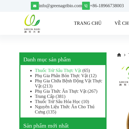
C
info@greenagribio.com
+86-18966738003
h
u
y
TRANG CHỦ
VỀ CH
ể
n
đ
ế
n
p
h
Danh mục sản phẩm
ầ
n
Thuốc Trừ Sâu Thực Vật
(65)
n
Phụ Gia Phân Bón Thực Vật
(12)
ộ
Phụ Gia Chữa Bệnh Động Vật Thực
i
Vật
(213)
d
Phụ Gia Thức Ăn Thực Vật
(267)
u
Trung Cấp
(381)
n
Thuốc Trừ Sâu Hóa Học
(10)
g
Nguyên Liệu Thức Ăn Cho Thú
Cưng
(135)
Sản phẩm mới nhất