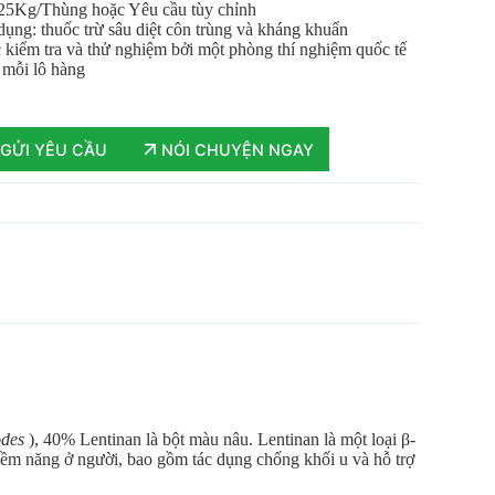
 25Kg/Thùng hoặc Yêu cầu tùy chỉnh
ụng: thuốc trừ sâu diệt côn trùng và kháng khuẩn
kiểm tra và thử nghiệm bởi một phòng thí nghiệm quốc tế
 mỗi lô hàng
GỬI YÊU CẦU
NÓI CHUYỆN NGAY
odes
), 40% Lentinan là bột màu nâu. Lentinan là một loại β-
 tiềm năng ở người, bao gồm tác dụng chống khối u và hỗ trợ