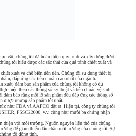
hực vật, chúng tôi đã hoàn thiện quy trình và xây dựng được
úng tôi hiểu được các sắc thái của quá trình chiết xuất và
iết xuất và chế biến tiên tiến. Chúng tôi sử dụng thiết bị
n phẩm, đáp ứng các tiêu chuẩn cao nhất của ngành.
sản xuất, đảm bảo sản phẩm của chúng tôi không có dư
thực hiện theo các thông số kỹ thuật và tiêu chuẩn vệ sinh
tôi đảm bảo rằng mỗi lô sản phẩm đều đáp ứng các thông số
ận được những sản phẩm tốt nhất.
hức như FDA và AAFCO đặt ra. Hiện tại, công ty chúng tôi
OSHER, FSSC22000, v.v. cũng như mười ba chứng nhận
ân thiện với môi trường. Nguồn nguyên liệu thô của chúng
i trường để giảm thiểu dấu chân môi trường của chúng tôi. Sự
chúng tôi đồng tình.