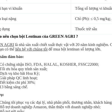
i hạn vi khuẩn
Tổng số lượng vi khuẩ
 loại nặng
Chì (Pb): ≤ 0,5 mg/kg;
 dụng
Thuốc trừ sâu
ao nên chọn bột Lentinan
của GREEN AGRI
?
N AGRI
là nhà sản xuất chiết xuất thực vật với 20 năm kinh nghiệm. 
ạn có thể
liên hệ với chúng tôi
để mua bột lentinan số lượng lớn.
hẩm đảm bảo:
Có chứng nhận ISO, FDA, HALAL, KOSHER, FSSC22000;
Tối ưu hóa quy trình sản xuất;
Dịch vụ kho bãi Hoa Kỳ;
Giải pháp QC linh hoạt;
Tiết kiệm chi phí 30%;
13 bằng sáng chế.
vụ:
Chúng tôi phục vụ các đại lý, nhà phân phối, thương nhân, khách hàn
Hỗ trợ doanh nghiệp Amazon, thân thiện với doanh nghiệp nhỏ;
Hỗ trợ gửi mẫu;