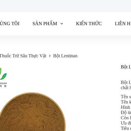
ÚNG TÔI
SẢN PHẨM
KIẾN THỨC
LIÊN 
Thuốc Trừ Sâu Thực Vật
Bột Lentinan
Bột L
Bột 
chất 
Tên s
Tên k
Hình
Độ ti
Còn 
Ưu đ
Tiêu 