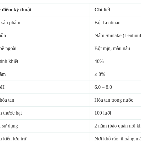
 điểm kỹ thuật
Chi tiết
 sản phẩm
Bột Lentinan
uồn
Nấm Shiitake (Lentinul
bề ngoài
Bột mịn, màu nâu
tinh khiết
40%
 ẩm
≤ 8%
pH
6.0 – 8.0
hòa tan
Hòa tan trong nước
h thước hạt
100 lưới
 sử dụng
2 năm (bảo quản nơi kh
u kiện lưu trữ
Nơi khô ráo, thoáng má