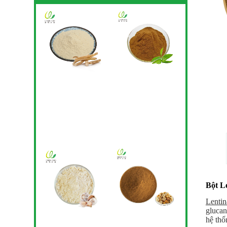
Bột L
Lentin
glucan
hệ thố