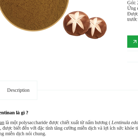
Gói:
Ứng d
Được 
trước
Description
entinan là
gì ?
an
là một polysaccharide được chiết xuất từ ​​nấm hương (
Lentinula ed
, được biết đến với đặc tính tăng cường miễn dịch và lợi ích sức khỏe
ng miễn dịch nói chung.