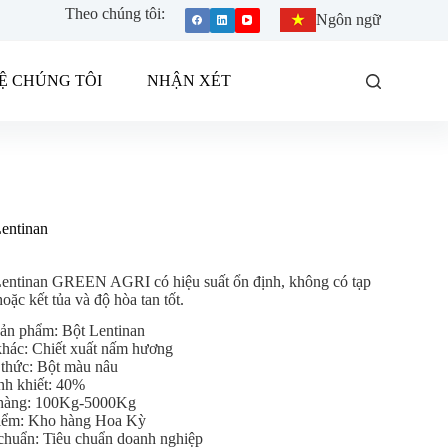
Theo chúng tôi:
Ngôn ngữ
HỆ CHÚNG TÔI
NHẬN XÉT
entinan
Lentinan GREEN AGRI có hiệu suất ổn định, không có tạp
hoặc kết tủa và độ hòa tan tốt.
ản phẩm: Bột Lentinan
hác: Chiết xuất nấm hương
 thức: Bột màu nâu
nh khiết: 40%
hàng: 100Kg-5000Kg
iểm: Kho hàng Hoa Kỳ
chuẩn: Tiêu chuẩn doanh nghiệp