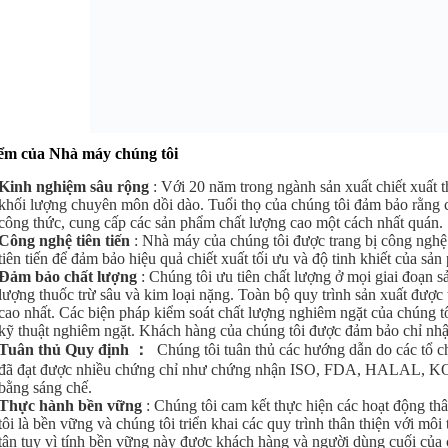
ểm của Nhà máy chúng tôi
Kinh nghiệm sâu rộng
: Với 20 năm trong ngành sản xuất chiết xuất t
khối lượng chuyên môn dồi dào. Tuổi thọ của chúng tôi đảm bảo rằng ch
công thức, cung cấp các sản phẩm chất lượng cao một cách nhất quán.
Công nghệ tiên tiến
: Nhà máy của chúng tôi được trang bị công nghệ ch
tiên tiến để đảm bảo hiệu quả chiết xuất tối ưu và độ tinh khiết của sả
Đảm bảo chất lượng
: Chúng tôi ưu tiên chất lượng ở mọi giai đoạn 
lượng thuốc trừ sâu và kim loại nặng. Toàn bộ quy trình sản xuất được 
cao nhất. Các biện pháp kiểm soát chất lượng nghiêm ngặt của chúng 
kỹ thuật nghiêm ngặt. Khách hàng của chúng tôi được đảm bảo chỉ nh
Tuân thủ Quy định
：
Chúng tôi tuân thủ các hướng dẫn do các tổ c
đã đạt được nhiều chứng chỉ như chứng nhận ISO, FDA, HALAL, K
bằng sáng chế.
Thực hành bền vững
: Chúng tôi cam kết thực hiện các hoạt động th
tôi là bền vững và chúng tôi triển khai các quy trình thân thiện với mô
tận tụy vì tính bền vững này được khách hàng và người dùng cuối của 